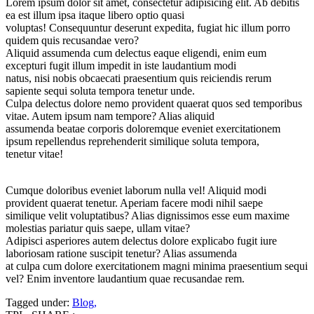
Lorem ipsum dolor sit amet, consectetur adipisicing elit. Ab debitis
ea est illum ipsa itaque libero optio quasi
voluptas! Consequuntur deserunt expedita, fugiat hic illum porro
quidem quis recusandae vero?
Aliquid assumenda cum delectus eaque eligendi, enim eum
excepturi fugit illum impedit in iste laudantium modi
natus, nisi nobis obcaecati praesentium quis reiciendis rerum
sapiente sequi soluta tempora tenetur unde.
Culpa delectus dolore nemo provident quaerat quos sed temporibus
vitae. Autem ipsum nam tempore? Alias aliquid
assumenda beatae corporis doloremque eveniet exercitationem
ipsum repellendus reprehenderit similique soluta tempora,
tenetur vitae!
Cumque doloribus eveniet laborum nulla vel! Aliquid modi
provident quaerat tenetur. Aperiam facere modi nihil saepe
similique velit voluptatibus? Alias dignissimos esse eum maxime
molestias pariatur quis saepe, ullam vitae?
Adipisci asperiores autem delectus dolore explicabo fugit iure
laboriosam ratione suscipit tenetur? Alias assumenda
at culpa cum dolore exercitationem magni minima praesentium sequi
vel? Enim inventore laudantium quae recusandae rem.
Tagged under:
Blog
,